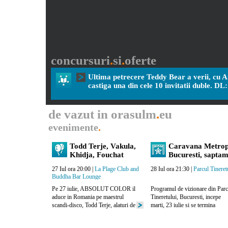
concursuri
.
si
.
oferte
Ultima petrecere Teddy Bear a verii, cu 
castiga una din cele 10 invitatii duble. DL
de vazut in orasulm
.
eu
evenimente
.
Todd Terje, Vakula,
Caravana Metrop
Khidja, Fouchat
Bucuresti, sapta
1, 23 – 28 iulie
27 Iul ora 20:00
|
La Plage Club and
28 Iul ora 21:30
|
Parcul Tineret
Buddha Bar Lounge
Pe 27 iulie, ABSOLUT COLOR il
Programul de vizionare din Parc
aduce in Romania pe maestrul
Tineretului, Bucuresti, incepe
scandi-disco, Todd Terje, alaturi de
marti, 23 iulie si se termina
simpaticul producator ucrainian,
duminica, 18 august.
Vakula. La Plage Club este locatia