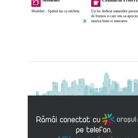
Modelier
Ceainaria Priori
Modelier - Spatiul tau cu eticheta.
Un loc dedicat oamenilor pasion
de frumos si care stiu sa aprecie
muzica buna si mancarea
delicioasa si rafinata in acelasi
timp, PrioriTea a fost deschis la
finalul lunii iunie 2013 in
Bucuresti de un grup de tineri
entuziasti.