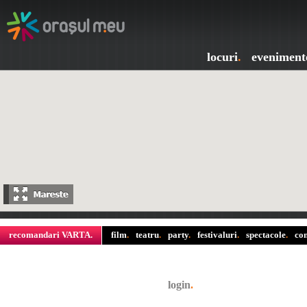
locuri
.
eveniment
recomandari VARTA
.
film
.
teatru
.
party
.
festivaluri
.
spectacole
.
con
login
.