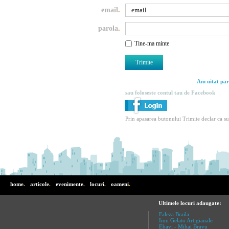
email
.
parola
.
Tine-ma minte
Am uitat par
sau foloseste contul tau de Facebook
Prin apasarea butonului Trimite declar ca s
home
.
articole
.
evenimente
.
locuri
.
oameni
.
Ultimele locuri adaugate:
Faleza Braila
Inni Gelato Artigianale
Ebavi - Mihai Bravu