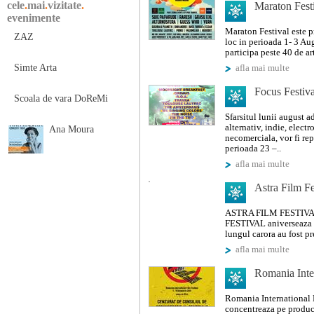
cele
.
mai
.
vizitate
.
Maraton Fest
evenimente
Maraton Festival este p
ZAZ
loc in perioada 1- 3 A
participa peste 40 de ar
Simte Arta
afla mai multe
Focus Festiv
Scoala de vara DoReMi
Sfarsitul lunii august a
alternativ, indie, elect
Ana Moura
necomerciala, vor fi re
perioada 23 –..
afla mai multe
Astra Film Fe
ASTRA FILM FESTIVAL
FESTIVAL aniverseaza d
lungul carora au fost pr
afla mai multe
Romania Inter
Romania International F
concentreaza pe product