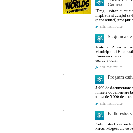
Camera
"Dragi iubitori ai muzi
inspiratia si curajul sa
(pana atunci) prea puti
afla mai multe
Stagiunea de v
Teatrul de Animatie Ţan
Municipiului Bucurest
Romania va asteapta in
cea de-a treia..
afla mai multe
Program estiv
5.000 de documentare di
Filmele documentare bun
unica de 5.000 de docum
afla mai multe
Kulturestock
Kulturestock este un fes
Parcul Mogosoaia ce se 