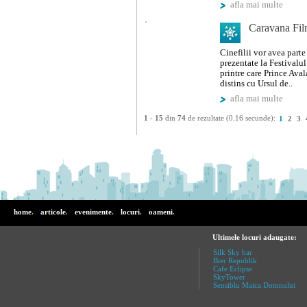
afla mai multe
Caravana Fil
Cinefilii vor avea parte
prezentate la Festivalul
printre care Prince Ava
distins cu Ursul de..
afla mai multe
1
-
15
din
74
de rezultate (0.16 secunde):
1
2
3
home
.
articole
.
evenimente
.
locuri
.
oameni
.
Ultimele locuri adaugate:
Silk Sky bar
Bier Republik
Cafe Eclipse
SkyTower
Sensiblu Maica Domnului