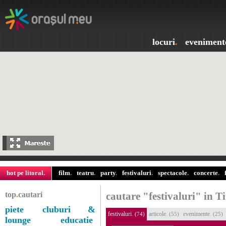
locuri
.
eveniment
hot pe litoral
.
film
.
teatru
.
party
.
festivaluri
.
spectacole
.
concerte
.
top
.
cautari
cautare "festivaluri" in T
piete
cluburi &
festivaluri
.
articole
.
evenimente
.
(74)
(55)
(25)
lounge
educatie