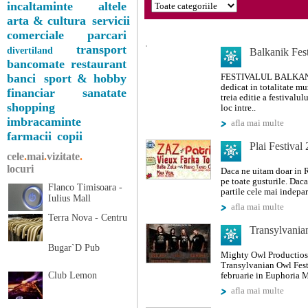
incaltaminte
altele
arta & cultura
servicii
comerciale
parcari
transport
divertiland
Balkanik Fes
bancomate
restaurant
banci
sport & hobby
FESTIVALUL BALKANIK
dedicat in totalitate mu
financiar
sanatate
treia editie a festivalu
shopping
loc intre..
imbracaminte
afla mai multe
farmacii
copii
Plai Festival
cele
.
mai
.
vizitate
.
locuri
Daca ne uitam doar in R
pe toate gusturile. Daca
Flanco Timisoara -
partile cele mai indepar
Iulius Mall
afla mai multe
Terra Nova - Centru
Transylvania
Bugar`D Pub
Mighty Owl Productios 
Transylvanian Owl Fest
Club Lemon
februarie in Euphoria 
afla mai multe