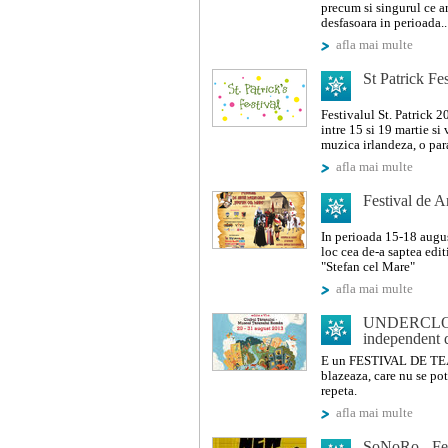
precum si singurul ce ar
desfasoara in perioada..
afla mai multe
St Patrick Fe
Festivalul St. Patrick 2
intre 15 si 19 martie s
muzica irlandeza, o para
afla mai multe
Festival de A
In perioada 15-18 augus
loc cea de-a saptea edi
"Stefan cel Mare"
afla mai multe
UNDERCLOUD 
independent 
E un FESTIVAL DE TEAT
blazeaza, care nu se pot
repeta.
afla mai multe
SoNoRo - Fes