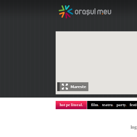
hot pe litoral
.
film
.
teatru
.
party
.
fest
log