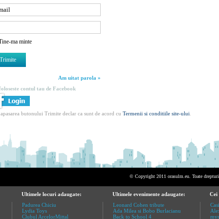
Tine-ma minte
Am uitat parola »
foloseste contul tau de Facebook
 apasarea butonului Trimite declar ca sunt de acord cu
Termenii si conditiile site-ului
.
© Copyright 2011 orasulm.eu. Toate drepturil
Ultimele locuri adaugate:
Ultimele evenimente adaugate:
Cei
Padurea Chiciu
Leonard Cohen tribute
Cas
Lydia Toys
Ada Milea si Bobo Burlacianu
Ale
Clubul ArcelorMittal
Back to School 4
myn