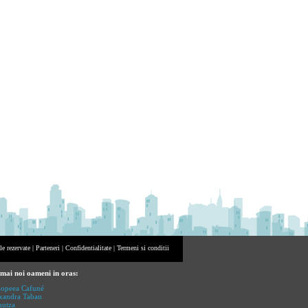
e rezervate |
Parteneri
|
Confidentialitate
|
Termeni si conditii
 mai noi oameni in oras:
iopeea Cafuné
xandra Taban
utza