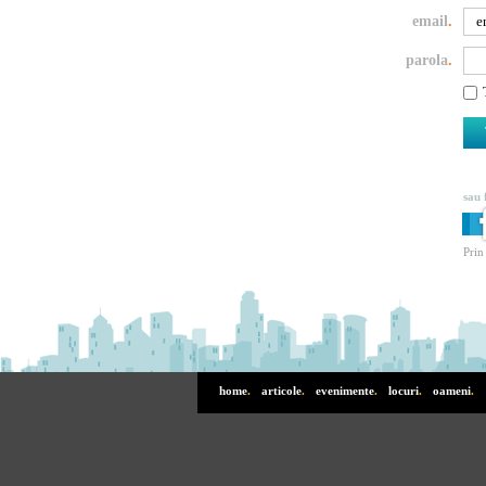
email
.
parola
.
sau 
Prin
home
.
articole
.
evenimente
.
locuri
.
oameni
.