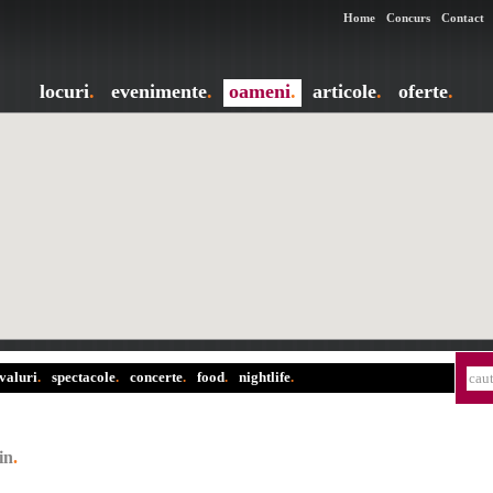
Home
Concurs
Contact
locuri
.
evenimente
.
oameni
.
articole
.
oferte
.
ivaluri
.
spectacole
.
concerte
.
food
.
nightlife
.
in
.