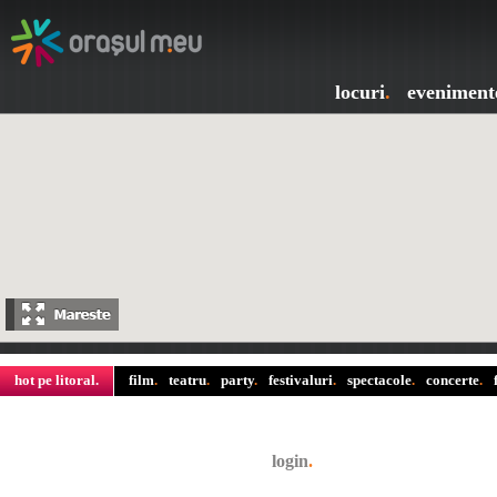
locuri
.
eveniment
hot pe litoral
.
film
.
teatru
.
party
.
festivaluri
.
spectacole
.
concerte
.
login
.