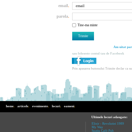
email
.
parola
.
Tine-ma minte
Am uitat par
sau foloseste contul tau de Facebook
Prin apasarea butonului Trimite declar ca s
home
.
articole
.
evenimente
.
locuri
.
oameni
.
Ultimele locuri adaugate:
Elixir - Revolutiei 1989
My Way
Spatiu Café-Pub