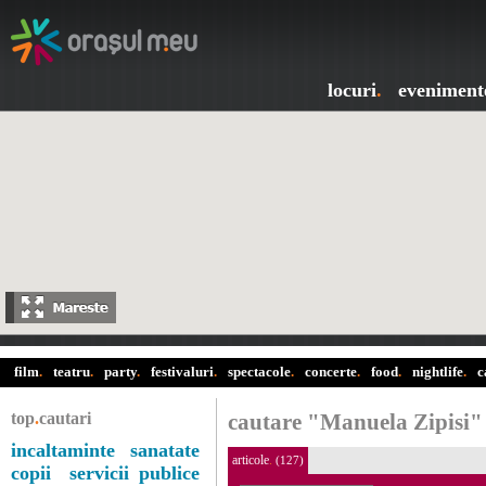
locuri
.
eveniment
film
.
teatru
.
party
.
festivaluri
.
spectacole
.
concerte
.
food
.
nightlife
.
c
top
.
cautari
cautare "Manuela Zipisi"
incaltaminte
sanatate
articole
.
(127)
copii
servicii publice