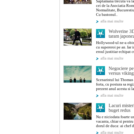
Saptamana trecuta va la
cei de la Asociatia Rom
Normalitate, Bucurestiul
Cu bastonul..
afla mai multe
Wolverine 3D
taram japone
Hollywood-ul ne-a obisn
cu supereroi pe an. Iar 
eroul justitiar echipat c
afla mai multe
Negociere pe 
versus viking
Scenaristul lui Thomas 
forta, cu postura sa re
prezent anul acesta si la
afla mai multe
Lacuri misteri
buget redus
Nu e niciodata foarte us
vacanta, chiar si pentr
dorul de duca: ai chef d
afla mai multe