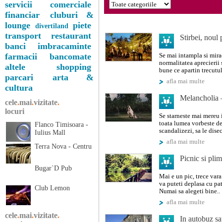
servicii comerciale
financiar
cluburi &
lounge
piete
divertiland
transport
restaurant
Stirbei, noul 
banci
imbracaminte
farmacii
bancomate
Se mai intampla si mira
normalitatea aprecierii s
altele
shopping
bune ce apartin trecutulu
parcari
arta &
afla mai multe
cultura
Melancholia 
cele
.
mai
.
vizitate
.
locuri
Se starneste mai mereu i
toata lumea vorbeste desp
Flanco Timisoara -
scandalizezi, sa le diseci
Iulius Mall
afla mai multe
Terra Nova - Centru
Picnic si pli
Bugar`D Pub
Mai e un pic, trece vara
va puteti deplasa cu patu
Club Lemon
Numai sa alegeti bine..
afla mai multe
cele
.
mai
.
vizitate
.
In autobuz sa