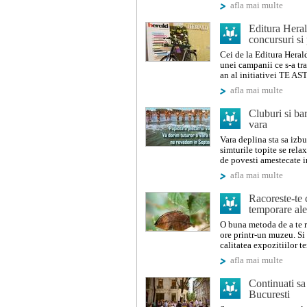
afla mai multe
Editura Herald
concursuri si
Cei de la Editura Herald
unei campanii ce s-a tra
an al initiativei TE 
afla mai multe
Cluburi si ba
vara
Vara deplina sta sa izbu
simturile topite se rela
de povesti amestecate in
afla mai multe
Racoreste-te c
temporare ale
O buna metoda de a te ra
ore printr-un muzeu. Si 
calitatea expozitiilor t
afla mai multe
Continuati sa
Bucuresti