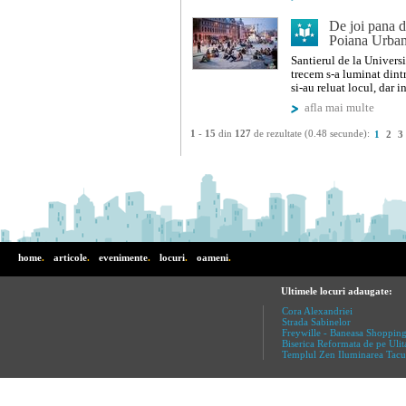
De joi pana d
Poiana Urban
Santierul de la Univers
trecem s-a luminat dintr
si-au reluat locul, dar i
afla mai multe
1
-
15
din
127
de rezultate (0.48 secunde):
1
2
3
home
.
articole
.
evenimente
.
locuri
.
oameni
.
Ultimele locuri adaugate:
Cora Alexandriei
Strada Sabinelor
Freywille - Baneasa Shopping
Biserica Reformata de pe Ulit
Templul Zen Iluminarea Tacu