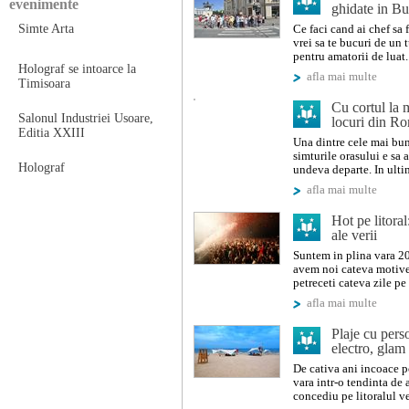
evenimente
ghidate in Bu
Simte Arta
Ce faci cand ai chef sa f
vrei sa te bucuri de un 
pentru amatorii de luat.
Holograf se intoarce la
afla mai multe
Timisoara
Cu cortul la 
Salonul Industriei Usoare,
locuri din R
Editia XXIII
Una dintre cele mai bun
simturile orasului e sa 
Holograf
undeva departe. In ulti
afla mai multe
Hot pe litoral
ale verii
Suntem in plina vara 20
avem noi cateva motive
petreceti cateva zile pe 
afla mai multe
Plaje cu pers
electro, glam
De cativa ani incoace p
vara intr-o tendinta de 
concediu pe litoralul v