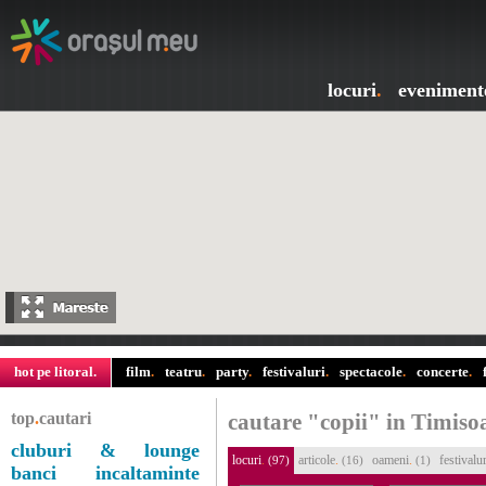
locuri
.
eveniment
hot pe litoral
.
film
.
teatru
.
party
.
festivaluri
.
spectacole
.
concerte
.
top
.
cautari
cautare "copii" in Timiso
cluburi & lounge
locuri
.
articole
.
oameni
.
festivalur
(97)
(16)
(1)
banci
incaltaminte