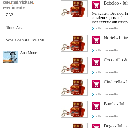
cele
.
mai
.
vizitate
.
Bebeloo - Iul
evenimente
Noi suntem Bebeloo, la
ZAZ
cu talent si personalita
incaltaminte din Europa 
Simte Arta
afla mai multe
Noriel - Iuliu
Scoala de vara DoReMi
afla mai multe
Ana Moura
Cocodrillo &
afla mai multe
Cinderella - 
afla mai multe
Bambi - Iuliu
afla mai multe
Dego - Iulius