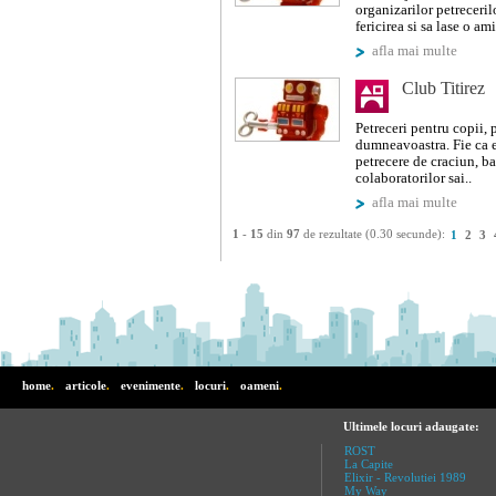
organizarilor petreceril
fericirea si sa lase o am
afla mai multe
Club Titirez
Petreceri pentru copii, 
dumneavoastra. Fie ca e
petrecere de craciun, ba
colaboratorilor sai..
afla mai multe
1
-
15
din
97
de rezultate (0.30 secunde):
1
2
3
home
.
articole
.
evenimente
.
locuri
.
oameni
.
Ultimele locuri adaugate:
ROST
La Capite
Elixir - Revolutiei 1989
My Way