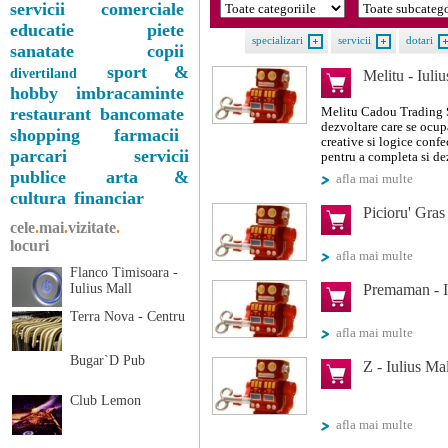
servicii comerciale
educatie
piete
specializari
servicii
dotari
sanatate
copii
sport &
divertiland
Melitu - Iuli
hobby
imbracaminte
restaurant
bancomate
Melitu Cadou Trading 
dezvoltare care se ocup
shopping
farmacii
creative si logice conf
parcari
servicii
pentru a completa si dez
publice
arta &
afla mai multe
cultura
financiar
Picioru' Gras 
cele
.
mai
.
vizitate
.
locuri
afla mai multe
Flanco Timisoara -
Iulius Mall
Premaman - I
Terra Nova - Centru
afla mai multe
Bugar`D Pub
Z - Iulius Mal
Club Lemon
afla mai multe