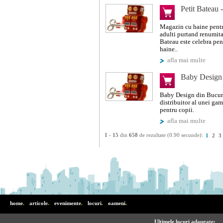
Petit Bateau
Magazin cu haine pentru
adulti purtand renumita
Bateau este celebra pent
haine..
afla mai multe
Baby Design
Baby Design din Bucure
distribuitor al unei gam
pentru copii.
afla mai multe
1
-
15
din
658
de rezultate (0.90 secunde):
1
2
3
home
.
articole
.
evenimente
.
locuri
.
oameni
.
Ultimele locuri adaugate: