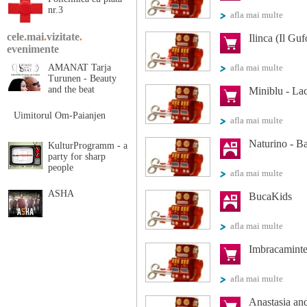
nr.3
afla mai multe
cele
.
mai
.
vizitate
.
Ilinca (Il Gu
evenimente
AMANAT Tarja
afla mai multe
Turunen - Beauty
and the beat
Miniblu - Lac
Uimitorul Om-Paianjen
afla mai multe
Naturino - B
KulturProgramm - a
party for sharp
people
afla mai multe
ASHA
BucaKids
afla mai multe
Imbracamint
afla mai multe
Anastasia an