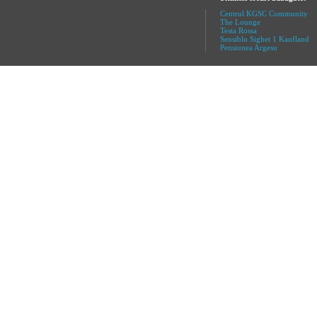
Centrul KGSC Community
The Lounge
Testa Rossa
Sensiblu Sighet 1 Kaufland
Pensiunea Argesu