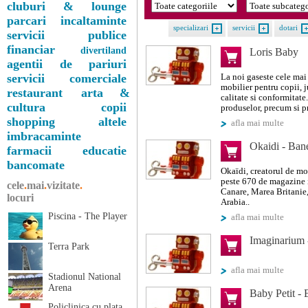
cluburi & lounge
parcari
incaltaminte
specializari
servicii
dotari
servicii publice
financiar
divertiland
Loris Baby
agentii de pariuri
servicii comerciale
La noi gaseste cele mai
mobilier pentru copii, j
restaurant
arta &
calitate si conformitate.
cultura
copii
produselor, precum si p
shopping
altele
afla mai multe
imbracaminte
Okaidi - Ban
farmacii
educatie
bancomate
Okaïdi, creatorul de mod
peste 670 de magazine i
cele
.
mai
.
vizitate
.
Canare, Marea Britanie,
locuri
Arabia..
Piscina - The Player
afla mai multe
Imaginarium 
Terra Park
afla mai multe
Stadionul National
Arena
Baby Petit -
Policlinica cu plata