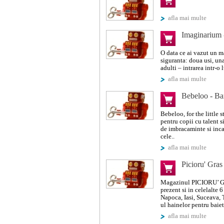
afla mai multe
Imaginarium 
O data ce ai vazut un m
siguranta: doua usi, un
adulti – intrarea intr-o
afla mai multe
Bebeloo - Ba
Bebeloo, for the little 
pentru copii cu talent s
de imbracaminte si inca
cele..
afla mai multe
Picioru' Gra
Magazinul PICIORU’ GR
prezent si in celelalte 
Napoca, Iasi, Suceava,
ul hainelor pentru baieti
afla mai multe