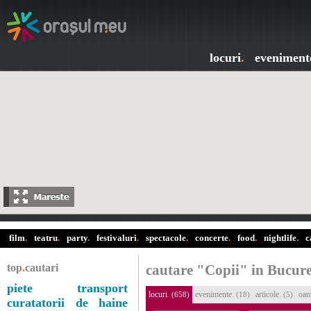
locuri
.
eveniment
film
.
teatru
.
party
.
festivaluri
.
spectacole
.
concerte
.
food
.
nightlife
.
c
top
.
cautari
cautare "Copii" in Bucure
piete
transport
locuri
.
evenimente
.
articole
.
oam
(658)
(18)
(5)
curatatorii de haine