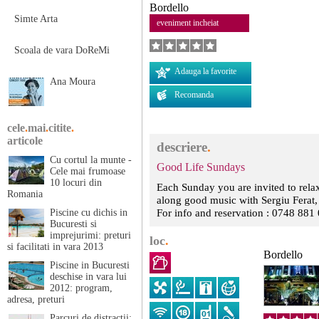
Bordello
Simte Arta
eveniment incheiat
Scoala de vara DoReMi
Adauga la favorite
Ana Moura
Recomanda
cele
.
mai
.
citite
.
articole
descriere
.
Cu cortul la munte -
Good Life Sundays
Cele mai frumoase
10 locuri din
Each Sunday you are invited to relax
Romania
along good music with Sergiu Ferat, 
For info and reservation : 0748 881
Piscine cu dichis in
Bucuresti si
imprejurimi: preturi
loc
.
si facilitati in vara 2013
Bordello
Piscine in Bucuresti
deschise in vara lui
2012: program,
adresa, preturi
Parcuri de distractii: