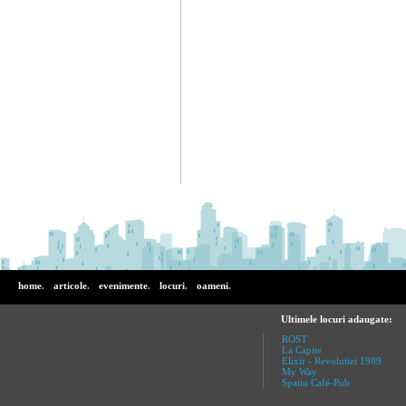
home
.
articole
.
evenimente
.
locuri
.
oameni
.
Ultimele locuri adaugate:
ROST
La Capite
Elixir - Revolutiei 1989
My Way
Spatiu Café-Pub