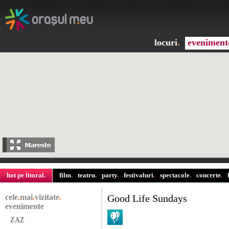
locuri
.
eveniment
hot pe litoral
.
film
.
teatru
.
party
.
festivaluri
.
spectacole
.
concerte
.
cele
.
mai
.
vizitate
.
Good Life Sundays
evenimente
ZAZ