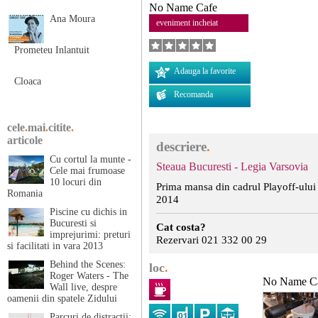
No Name Cafe
Ana Moura
eveniment incheiat
Prometeu Inlantuit
Adauga la favorite
Cloaca
Recomanda
cele
.
mai
.
citite
.
articole
descriere
.
Cu cortul la munte -
Steaua Bucuresti - Legia Varsovia
Cele mai frumoase
10 locuri din
Prima mansa din cadrul Playoff-ul
Romania
2014
Piscine cu dichis in
Bucuresti si
Cat costa?
imprejurimi: preturi
Rezervari 021 332 00 29
si facilitati in vara 2013
Behind the Scenes:
loc
.
Roger Waters - The
No Name C
Wall live, despre
oamenii din spatele Zidului
Parcuri de distractii: