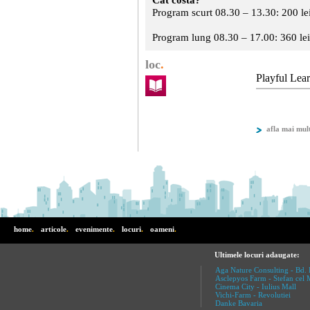
Program scurt 08.30 – 13.30: 200 le
Program lung 08.30 – 17.00: 360 le
loc
.
Playful Lea
afla mai mul
home
.
articole
.
evenimente
.
locuri
.
oameni
.
Ultimele locuri adaugate:
Aga Nature Consulting - Bd. 
Asclepyos Farm - Stefan cel 
Cinema City - Iulius Mall
Vichi-Farm - Revolutiei
Danke Bavaria