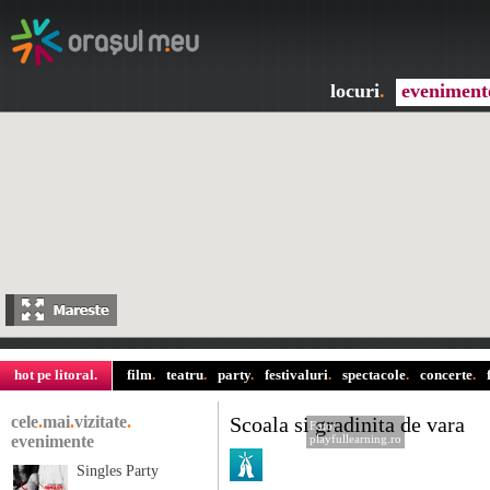
locuri
.
eveniment
hot pe litoral
.
film
.
teatru
.
party
.
festivaluri
.
spectacole
.
concerte
.
cele
.
mai
.
vizitate
.
Scoala si gradinita de vara
Foto:
evenimente
playfullearning.ro
Singles Party