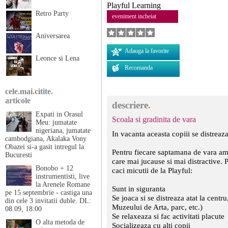
Playful Learning
Retro Party
eveniment incheiat
Aniversarea
Adauga la favorite
Leonce si Lena
Recomanda
cele
.
mai
.
citite
.
articole
descriere
.
Expati in Orasul
Scoala si gradinita de vara
Meu: jumatate
nigeriana, jumatate
In vacanta aceasta copiii se distreaz
cambodgiana, Akalaka Vony
Obazei si-a gasit intregul la
Pentru fiecare saptamana de vara am 
Bucuresti
care mai jucause si mai distractive. Par
Bonobo + 12
caci micutii de la Playful:
instrumentisti, live
la Arenele Romane
Sunt in siguranta
pe 15 septembrie - castiga una
Se joaca si se distreaza atat la centru,
din cele 3 invitatii duble. DL:
Muzeului de Arta, parc, etc.)
08.09, 18:00
Se relaxeaza si fac activitati placute
O alta metoda de
Socializeaza cu alti copii