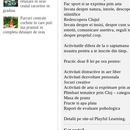
relaxare in oras:
Fac sport si se exprima prin arta
ceaiul racoritor in
Invata despre natura, istorie, descop
gradina
stiintifice
Parcuri centrale
Redescopera Clujul
cochete in care poti
Invata despre ei insisi, despre cum s
lua pranzul in
emotii, comunicare asertiva, reguli i
completa detasare de oras
despre propriul corp.
Activitatile difera de la o saptamana
noastra pentru a te inscrie din timp.
Practic doar 8 lei pe ora pentru:
Activitati distractive in aer liber
Activitati dezvoltare personala
Jocuri creative
Activitati de arta si exprimare prin a
Plimbari tematice prin Cluj – catego
Masa de pranz
Fructe si apa plata
Raport de evaluare psihologica
Detalii pe site-ul Playful Learning.
Cat costa?