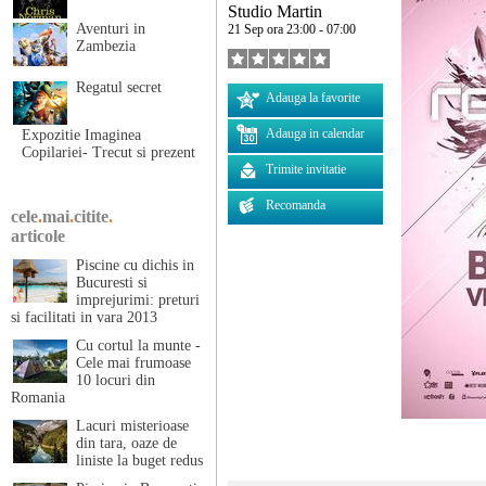
Studio Martin
Aventuri in
21 Sep ora 23:00 - 07:00
Zambezia
Regatul secret
Adauga la favorite
Adauga in calendar
Expozitie Imaginea
Copilariei- Trecut si prezent
Trimite invitatie
Recomanda
cele
.
mai
.
citite
.
articole
Piscine cu dichis in
Bucuresti si
imprejurimi: preturi
si facilitati in vara 2013
Cu cortul la munte -
Cele mai frumoase
10 locuri din
Romania
Lacuri misterioase
din tara, oaze de
liniste la buget redus