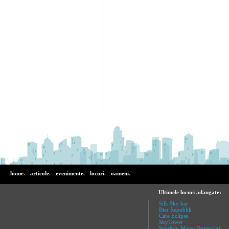
home
.
articole
.
evenimente
.
locuri
.
oameni
.
Ultimele locuri adaugate:
Silk Sky bar
Bier Republik
Cafe Eclipse
SkyTower
Sensiblu Maica Domnului