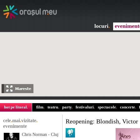
locuri
.
eveniment
hot pe litoral
.
film
.
teatru
.
party
.
festivaluri
.
spectacole
.
concerte
.
cele
.
mai
.
vizitate
.
Reopening: Blondish, Victor
evenimente
Chris Norman - Cluj