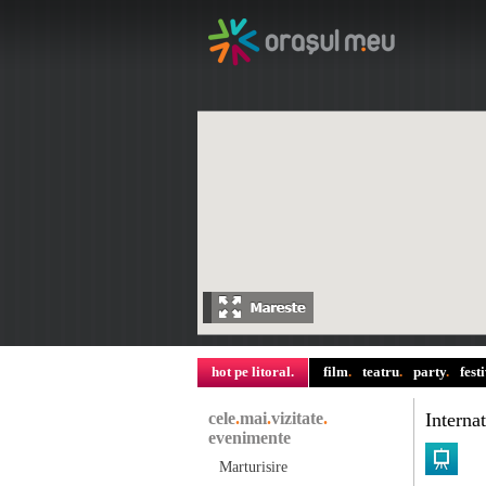
hot pe litoral
.
film
.
teatru
.
party
.
fest
cele
.
mai
.
vizitate
.
Interna
evenimente
Marturisire