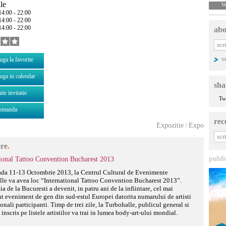
le
W
14:00 - 22:00
14:00 - 22:00
14:00 - 22:00
abo
v
ga la favorite
ga in calendar
sha
ite invitatie
Tw
omanda
rec
Expozitie
Expo
/
ere
.
publi
tional Tattoo Convention Bucharest 2013
ada 11-13 Octombrie 2013, la Centrul Cultural de Evenimente
le va avea loc “International Tattoo Convention Bucharest 2013”.
a de la Bucuresti a devenit, in patru ani de la infiintare, cel mai
t eveniment de gen din sud-estul Europei datorita numarului de artisti
ionali participanti. Timp de trei zile, la Turbohalle, publicul general si
inscris pe listele artistilor va trai in lumea body-art-ului mondial.