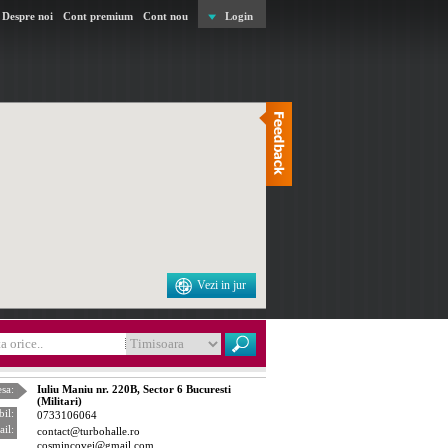
Despre noi
Cont premium
Cont nou
Login
Vezi in jur
sa:
Iuliu Maniu nr. 220B, Sector 6 Bucuresti
(Militari)
il:
0733106064
il:
contact@turbohalle.ro
cosmincovei@gmail.com