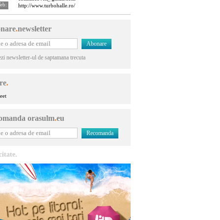
eb:
http://www.turbohalle.ro/
nare
.
newsletter
ezi newsletter-ul de saptamana trecuta
re
.
eet
omanda orasulm
.
eu
citate.