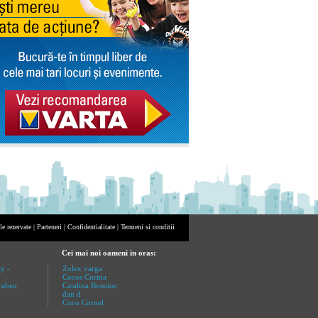
e rezervate |
Parteneri
|
Confidentialitate
|
Termeni si conditii
Cei mai noi oameni in oras:
y -
Zolex varga
Cocos Corina
rabeu
Catalina Bosuioc
dan d
Coco Cornel