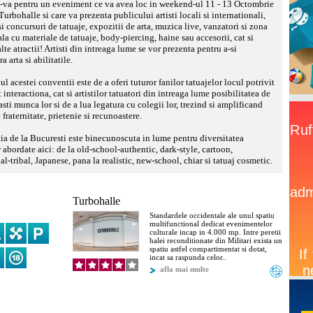
i-va pentru un eveniment ce va avea loc in weekend-ul 11 - 13 Octombrie
Turbohalle si care va prezenta publicului artisti locali si internationali,
i concursuri de tatuaje, expozitii de arta, muzica live, vanzatori si zona
la cu materiale de tatuaje, body-piercing, haine sau accesorii, cat si
lte atractii! Artisti din intreaga lume se vor prezenta pentru a-si
 arta si abilitatile.
l acestei conventii este de a oferi tuturor fanilor tatuajelor locul potrivit
interactiona, cat si artistilor tatuatori din intreaga lume posibilitatea de
asti munca lor si de a lua legatura cu colegii lor, trezind si amplificand
 fraternitate, prietenie si recunoastere.
a de la Bucuresti este binecunoscuta in lume pentru diversitatea
or abordate aici: de la old-school-authentic, dark-style, cartoon,
al-tribal, Japanese, pana la realistic, new-school, chiar si tatuaj cosmetic.
Turbohalle
Standardele occidentale ale unul spatiu
multifunctional dedicat evenimentelor
culturale incap in 4.000 mp. Intre peretii
halei reconditionate din Militari exista un
spatiu astfel compartimentat si dotat,
incat sa raspunda celor..
afla mai multe