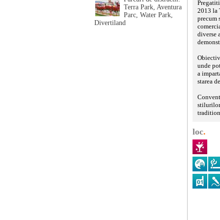
Pregatit
Terra Park, Aventura
2013 la 
Parc, Water Park,
precum s
Divertiland
comercia
diverse a
demonstra
Obiectivu
unde pot 
a impart
starea de
Conventi
stiluril
tradition
loc
.