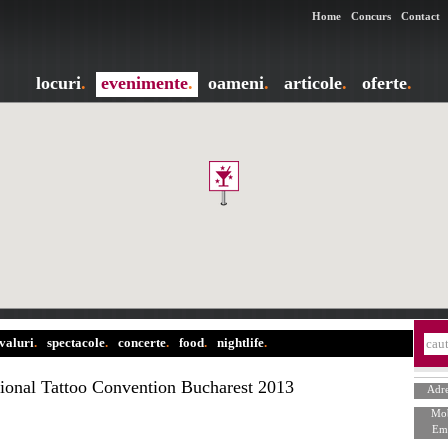
Home
Concurs
Contact
locuri
.
evenimente
.
oameni
.
articole
.
oferte
.
ivaluri
.
spectacole
.
concerte
.
food
.
nightlife
.
tional Tattoo Convention Bucharest 2013
Adre
Mob
Ema