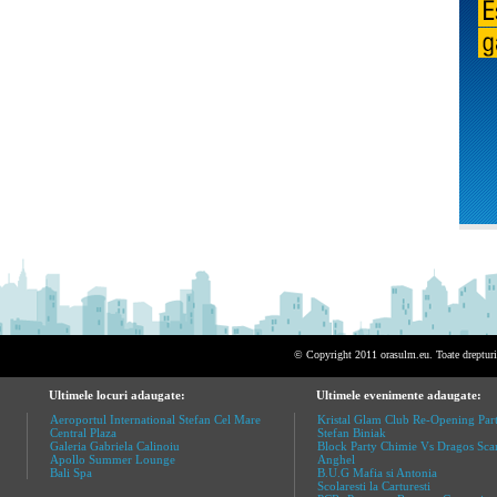
© Copyright 2011 orasulm.eu. Toate drepturil
Ultimele locuri adaugate:
Ultimele evenimente adaugate:
Aeroportul International Stefan Cel Mare
Kristal Glam Club Re-Opening Part
Central Plaza
Stefan Biniak
Galeria Gabriela Calinoiu
Block Party Chimie Vs Dragos Sca
Apollo Summer Lounge
Anghel
Bali Spa
B.U.G Mafia si Antonia
Scolaresti la Carturesti