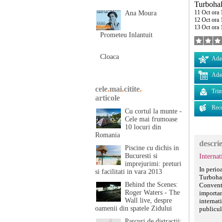
Turbohal
11 Oct ora 
Ana Moura
12 Oct ora 
13 Oct ora 
Prometeu Inlantuit
Cloaca
Adau
Adau
cele
.
mai
.
citite
.
Trim
articole
Rec
Cu cortul la munte -
Cele mai frumoase
10 locuri din
Romania
descri
Piscine cu dichis in
Bucuresti si
Interna
imprejurimi: preturi
In perio
si facilitati in vara 2013
Turbohal
Behind the Scenes:
Conventi
Roger Waters - The
importan
Wall live, despre
internat
oamenii din spatele Zidului
publicul 
Parcuri de distractii: