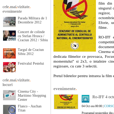
film din
cele
.
mai
.
vizitate
.
singurul 
evenimente
regizor,
octombr
Parada Militara de 1
Decembrie 2012
Eforie, u
filme.
Concert de colinde
cu Stefan Hrusca /
RO-IFF e
Craciun 2012 / Sibiu
competit
document
Targul de Craciun
Cinema si
Sibiu 2012
dedicata filmelor ce provoaca, Focus
momentului" si 2x3, o intalnire cin
Festivalul Pestelui
regizoare, cu cate 3 selectii.
Pretul biletelor pentru intrarea la film 
cele
.
mai
.
vizitate
.
locuri
evenimente
.
Cinema City -
Maritimo Shopping
Ro-IFF 4 oct
Center
Flanco - Auchan
04 Oct ora 00:00 |
CORS
Titan
Programul proiectiilor din