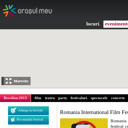
locuri
.
eveniment
Revelion 2013
film
.
teatru
.
party
.
festivaluri
.
spectacole
.
concerte
.
Adauga la favorite
Romania International Film Fes
Recomanda festival
Romania I
festival 