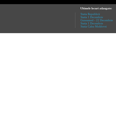
12:00 - O calatorie fara 
18:00 - Intr-o lume mai bu
Ultimele locuri adaugate:
afla mai multe
Statia Republicii
Statia 1 Decembrie
Guneamed - 22 Decembrie
Ro-IFF 8 oct
Statia 1 Decembrie
Statia Calea Moldovei
08 Oct ora 00:00 |
CORS
Programul proiectiilor din
lume mai buna 14:00 - Sarb
Filantropica 20:00 - In juru
afla mai multe
Ro-IFF 9 oct
09 Oct ora 00:00 |
CORS
Programul proiectiilor di
Ochi albastri 16:30 - O in
Eforie 10:00 - Tarul 12:10.
afla mai multe