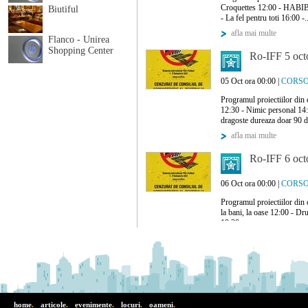
Croquettes 12:00 - HABIBT
Biutiful
- La fel pentru toti 16:00 -.
afla mai multe
Flanco - Unirea
Shopping Center
Ro-IFF 5 oct
05 Oct ora 00:00 |
CORS
Programul proiectiilor din
12:30 - Nimic personal 14:
dragoste dureaza doar 90 d
afla mai multe
Ro-IFF 6 oct
06 Oct ora 00:00 |
CORS
Programul proiectiilor din
la bani, la oase 12:00 - Dr
18:30 -..
afla mai multe
Ro-IFF 7 oct
07 Oct ora 00:00 |
CORS
Programul proiectiilor din
home
.
articole
.
evenimente
.
locuri
.
oameni
.