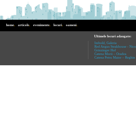
home
.
articole
.
evenimente
.
locuri
.
oameni
.
Ultimele locuri adaugate:
Imbold, Galeria
Red Angus Steakhouse - Nico
Grinzinger Hof
Catena Morii – Oradea
Catena Petru Maior – Reghin