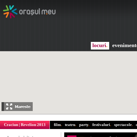
locuri
.
eveniment
Craciun
|
Revelion 2013
film
.
teatru
.
party
.
festivaluri
.
spectacole
.