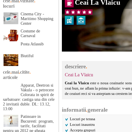
cele
.
mai
.
vizitate
.
Ceai La Vlaicu
locuri
Cinema City -
Maritimo Shopping
Center
Costume de
Carnaval
Posta Atlassib
Biutiful
descriere
.
cele
.
mai
.
citite
.
Ceai La Vlaicu
articole
Ceai la Vlaicu
este o noua ceainarie sora
Apparat, Deetron si
ceai bun, ne aflam la prima infuzie: v-am 
Vakula - o petrecere
de ceaiuri reci si va asteptam sa crestem i
Colorata in spirit de
sarbatoare: castiga una din cele
2 invitatii duble. DL: 13.12,
13:00
informatii
.
generale
Patinoare in
Locuri pe terasa
Bucuresti: program,
Locuri inauntru
tarife, facilitati
Accepta grupuri
pentru un 2012 pe gheata