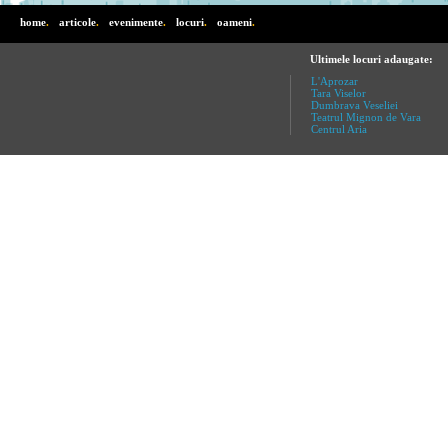
home
.
articole
.
evenimente
.
locuri
.
oameni
.
Ultimele locuri adaugate:
L'Aprozar
Tara Viselor
Dumbrava Veseliei
Teatrul Mignon de Vara
Centrul Aria