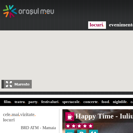
locuri
.
eveniment
film
.
teatru
.
party
.
festivaluri
.
spectacole
.
concerte
.
food
.
nightlife
.
c
cele
.
mai
.
vizitate
.
Happy Time - Iuli
locuri
BRD ATM - Mamaia