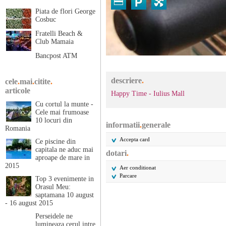
Piata de flori George
Cosbuc
Fratelli Beach &
Club Mamaia
Bancpost ATM
descriere
.
cele
.
mai
.
citite
.
articole
Happy Time - Iulius Mall
Cu cortul la munte -
Cele mai frumoase
10 locuri din
informatii
.
generale
Romania
Accepta card
Ce piscine din
capitala ne aduc mai
dotari
.
aproape de mare in
2015
Aer conditionat
Parcare
Top 3 evenimente in
Orasul Meu:
saptamana 10 august
- 16 august 2015
Perseidele ne
lumineaza cerul intre