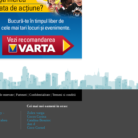
e rezervate |
Parteneri
|
Confidentialitate
|
Termeni si conditii
Cei mai noi oameni in oras:
y -
Zolex varga
Cocos Corina
rabeu
Catalina Bosuioc
dan d
Coco Cornel