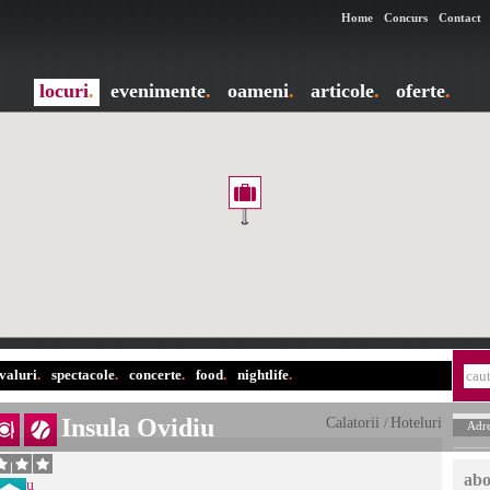
Home
Concurs
Contact
locuri
.
evenimente
.
oameni
.
articole
.
oferte
.
ivaluri
.
spectacole
.
concerte
.
food
.
nightlife
.
Insula Ovidiu
Calatorii
Hoteluri
/
Adre
ere
.
abo
Ovidiu