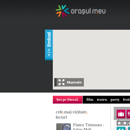
hot pe litoral
.
film
.
teatru
.
party
.
fest
cele
.
mai
.
vizitate
.
locuri
descri
Flanco Timisoara -
Insula 
Iulius Mall