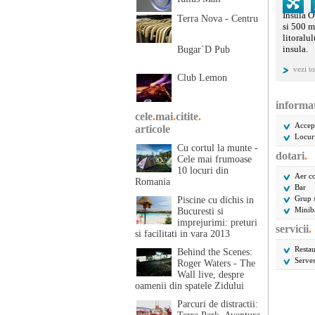
Insula O
Terra Nova - Centru
si 500 m
litoralu
insula.
Bugar`D Pub
vezi to
In preze
Club Lemon
de 3 ste
televizo
informat
cele
.
mai
.
citite
.
Restaura
Accep
satisfac
articole
Locuri
romanest
Cu cortul la munte -
diferite
dotari
.
Cele mai frumoase
Pe langa
10 locuri din
Ţaraneas
Aer co
Romania
Bar
Vaporul
Grup s
Piscine cu dichis in
este o n
Minib
Bucuresti si
transport
imprejurimi: preturi
servicii
.
Vaporul 
si facilitati in vara 2013
festive 
Restau
terasa c
Behind the Scenes:
Serve
Roger Waters - The
Wall live, despre
oamenii din spatele Zidului
Parcuri de distractii: