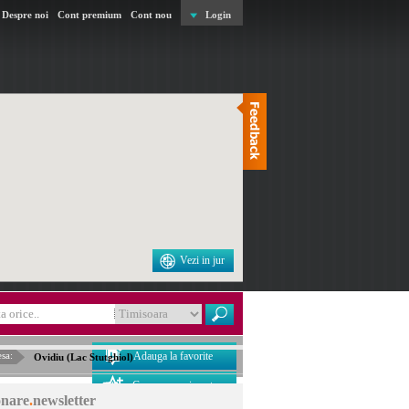
Despre noi
Cont premium
Cont nou
Login
Vezi in jur
sa:
Adauga la favorite
Ovidiu (Lac Stutghiol)
Creeaza eveniment
nare
.
newsletter