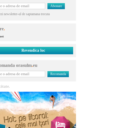
Recomanda locul
ezi newsletter-ul de saptamana trecuta
re
.
eet
Revendica loc
omanda orasulm
.
eu
citate.