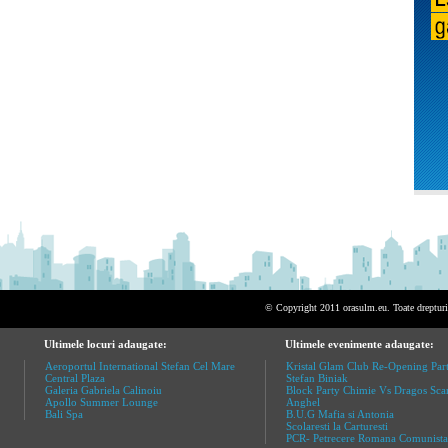
© Copyright 2011 orasulm.eu. Toate drepturil
Ultimele locuri adaugate:
Ultimele evenimente adaugate:
Aeroportul International Stefan Cel Mare
Kristal Glam Club Re-Opening Part
Central Plaza
Stefan Biniak
Galeria Gabriela Calinoiu
Block Party Chimie Vs Dragos Sca
Apollo Summer Lounge
Anghel
Bali Spa
B.U.G Mafia si Antonia
Scolaresti la Carturesti
PCR- Petrecere Romana Comunista