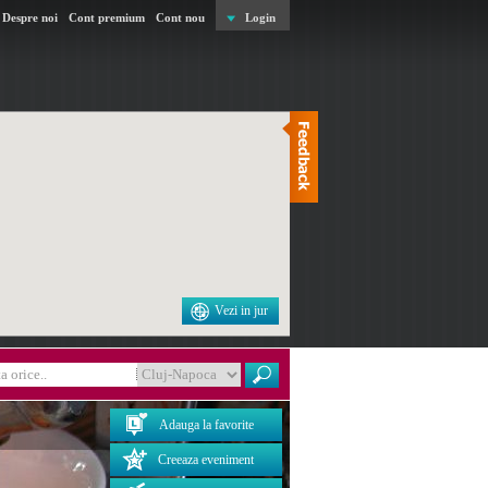
Despre noi
Cont premium
Cont nou
Login
Vezi in jur
Adauga la favorite
Creeaza eveniment