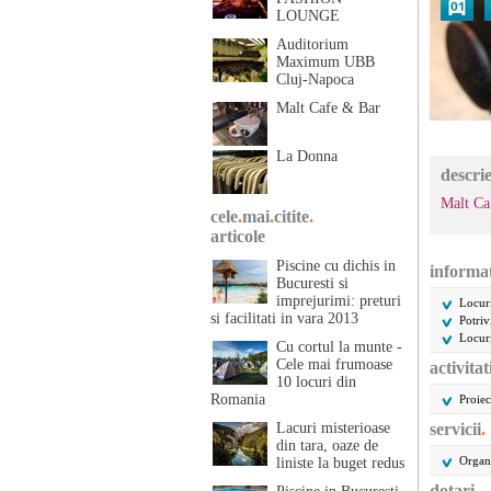
LOUNGE
Auditorium
Maximum UBB
Cluj-Napoca
Malt Cafe & Bar
La Donna
descri
Malt Ca
cele
.
mai
.
citite
.
articole
Piscine cu dichis in
informat
Bucuresti si
imprejurimi: preturi
Locuri
si facilitati in vara 2013
Potriv
Locur
Cu cortul la munte -
Cele mai frumoase
activitat
10 locuri din
Romania
Proiec
Lacuri misterioase
servicii
.
din tara, oaze de
Organ
liniste la buget redus
dotari
.