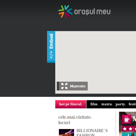
hot pe litoral
.
film
.
teatru
.
party
.
fest
cele
.
mai
.
vizitate
.
M
locuri
BILLIONAIRE`S
FASHION