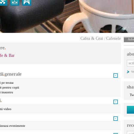
Cafea & Ceai
Cafenele
/
Adre
ere
.
abo
fe & Bar
v
ii
.
generale
 pe terasa
sha
it pentru copii
i inauntru
Tw
i
.
tii video
rec
izeaza evenimente