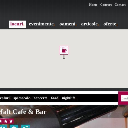
Home
Concurs
Contact
locuri
.
evenimente
.
oameni
.
articole
.
oferte
.
ivaluri
.
spectacole
.
concerte
.
food
.
nightlife
.
alt Cafe & Bar