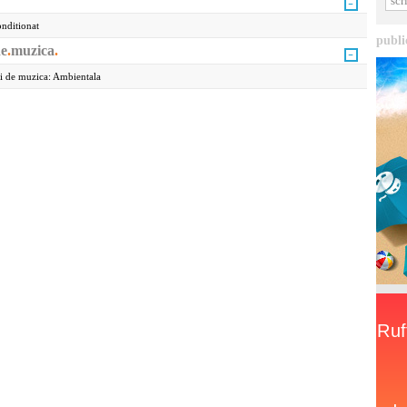
nditionat
publi
e
.
muzica
.
i de muzica: Ambientala