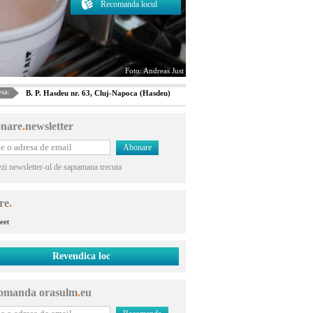
Recomanda locul
Foto: Andreas Just
sa:
B. P. Hasdeu nr. 63, Cluj-Napoca (Hasdeu)
nare
.
newsletter
ezi newsletter-ul de saptamana trecuta
re
.
eet
Revendica loc
omanda orasulm
.
eu