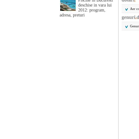
Piscine in Bucuresti
deschise in vara lui
Aer co
2012: program,
adresa, preturi
genuri
.
d
Genur