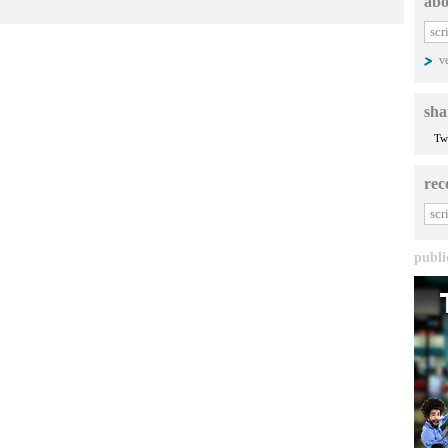
abo
v
sha
Tw
rec
publi