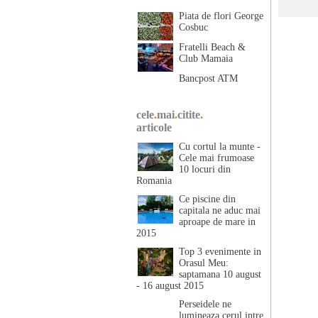
Piata de flori George
Cosbuc
Fratelli Beach &
Club Mamaia
Bancpost ATM
cele
.
mai
.
citite
.
articole
Cu cortul la munte -
Cele mai frumoase
10 locuri din
Romania
Ce piscine din
capitala ne aduc mai
aproape de mare in
2015
Top 3 evenimente in
Orasul Meu:
saptamana 10 august
- 16 august 2015
Perseidele ne
lumineaza cerul intre