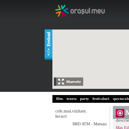
film
.
teatru
.
party
.
festivaluri
.
spectacol
cele
.
mai
.
vizitate
.
locuri
descri
BRD ATM - Mamaia
Max Ed