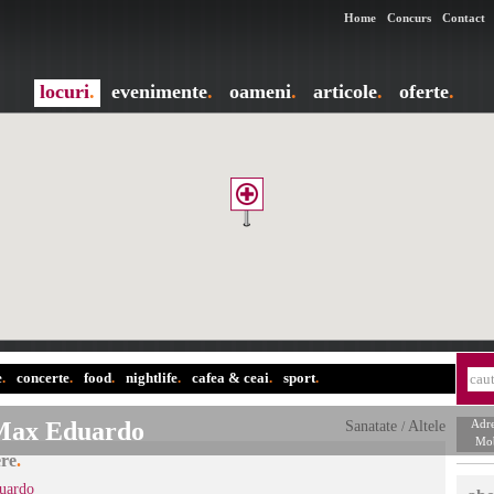
Home
Concurs
Contact
locuri
.
evenimente
.
oameni
.
articole
.
oferte
.
e
.
concerte
.
food
.
nightlife
.
cafea & ceai
.
sport
.
Max Eduardo
Sanatate
Altele
Adre
/
Mob
ere
.
uardo