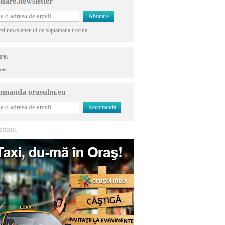
nare
.
newsletter
Recomanda locul
ezi newsletter-ul de saptamana trecuta
re
.
eet
omanda orasulm
.
eu
citate.