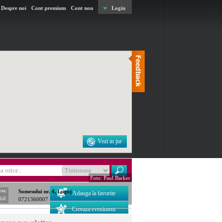
Despre noi
Cont premium
Cont nou
Login
Vezi in jur
Foto: Paul Barker
sa:
Somesului nr. 4, Lugoj
Adauga la favorite
il:
0721360007
Creeaza eveniment