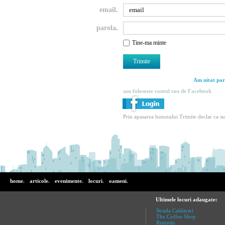
email
.
parola
.
Tine-ma minte
Am uitat par
sau foloseste contul tau de Facebook
Prin apasarea butonului Trimite declar ca s
home
.
articole
.
evenimente
.
locuri
.
oameni
.
Ultimele locuri adaugate:
Strada Caldarari
The Coffee Shop
Ristretto