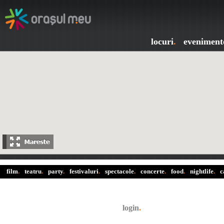
locuri
.
eveniment
film
.
teatru
.
party
.
festivaluri
.
spectacole
.
concerte
.
food
.
nightlife
.
c
login
.