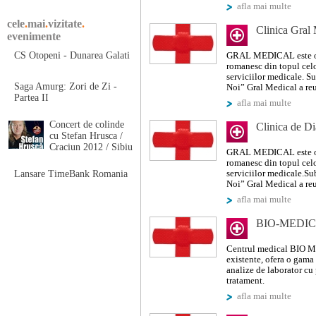
afla mai multe
cele
.
mai
.
vizitate
.
Clinica Gral
evenimente
CS Otopeni - Dunarea Galati
GRAL MEDICAL este o fi
romanesc din topul cel
serviciilor medicale. S
Saga Amurg: Zori de Zi -
Noi” Gral Medical a reus
Partea II
afla mai multe
Concert de colinde
Clinica de Di
cu Stefan Hrusca /
Craciun 2012 / Sibiu
GRAL MEDICAL este o fi
romanesc din topul cel
Lansare TimeBank Romania
serviciilor medicale.Su
Noi” Gral Medical a reus
afla mai multe
BIO-MEDICA 
Centrul medical BIO ME
existente, ofera o gama 
analize de laborator cu 
tratament.
afla mai multe