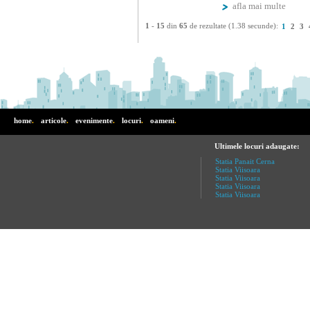
afla mai multe
1
-
15
din
65
de rezultate (1.38 secunde):
1
2
3
home
.
articole
.
evenimente
.
locuri
.
oameni
.
Ultimele locuri adaugate:
Statia Panait Cerna
Statia Viisoara
Statia Viisoara
Statia Viisoara
Statia Viisoara