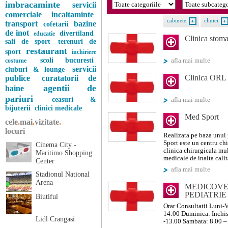
imbracaminte
servicii
comerciale
incaltaminte
cabinete
clinici
transport
bazine
cofetarii
de inot
divertiland
educatie
Clinica stoma
sali de sport
terenuri de
restaurant
sport
inchiriere
scoli bucuresti
costume
afla mai multe
servicii
cluburi & lounge
Clinica ORL
publice
curatatorii de
agentii de
haine
pariuri
ceasuri &
afla mai multe
bijuterii
clinici medicale
Med Sport
cele
.
mai
.
vizitate
.
locuri
Realizata pe baza unui
Sport este un centru chi
Cinema City -
clinica chirurgicala mul
Maritimo Shopping
medicale de inalta calita
Center
afla mai multe
Stadionul National
Arena
MEDICOVER
PEDIATRIE
Biutiful
Orar Consultatii Luni-
14:00 Duminica: Inchis
Lidl Crangasi
-13.00 Sambata: 8.00 