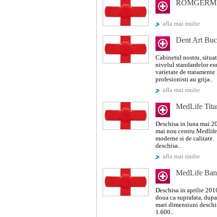
ROMGERM
afla mai multe
Dent Art Buc
Cabinetul nostru, situat
nivelul standardelor eur
varietate de tratamente 
profesionisti au grija..
afla mai multe
MedLife Tita
Deschisa in luna mai 2
mai nou centru Medlife 
moderne si de calitate.
deschisa..
afla mai multe
MedLife Ban
Deschisa in aprilie 20
doua ca suprafata, dupa 
mari dimensiuni deschi
1.600..