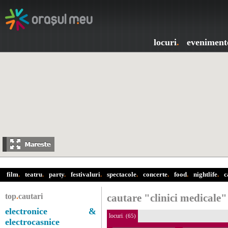
locuri
.
eveniment
film
.
teatru
.
party
.
festivaluri
.
spectacole
.
concerte
.
food
.
nightlife
.
c
top
.
cautari
cautare "clinici medicale"
electronice &
locuri
.
(65)
electrocasnice