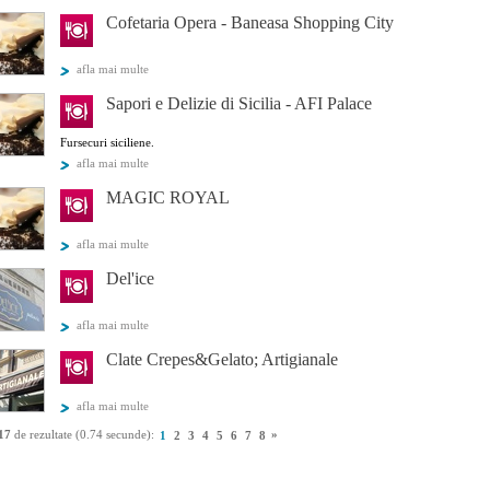
Cofetaria Opera - Baneasa Shopping City
afla mai multe
Sapori e Delizie di Sicilia - AFI Palace
Fursecuri siciliene.
afla mai multe
MAGIC ROYAL
afla mai multe
Del'ice
afla mai multe
Clate Crepes&Gelato; Artigianale
afla mai multe
17
de rezultate (0.74 secunde):
»
1
2
3
4
5
6
7
8