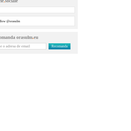
ele
.
sociale
llow @orasulm
omanda orasulm
.
eu