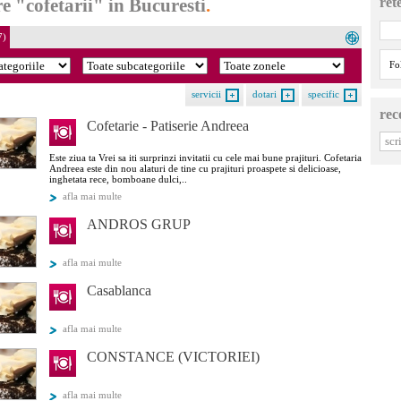
e "cofetarii" in Bucuresti
.
ret
7)
Fo
servicii
dotari
specific
rec
Cofetarie - Patiserie Andreea
Este ziua ta Vrei sa iti surprinzi invitatii cu cele mai bune prajituri. Cofetaria
Andreea este din nou alaturi de tine cu prajituri proaspete si delicioase,
inghetata rece, bomboane dulci,..
afla mai multe
ANDROS GRUP
afla mai multe
Casablanca
afla mai multe
CONSTANCE (VICTORIEI)
afla mai multe