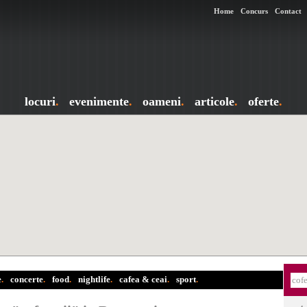
Home
Concurs
Contact
locuri
.
evenimente
.
oameni
.
articole
.
oferte
.
e
.
concerte
.
food
.
nightlife
.
cafea & ceai
.
sport
.