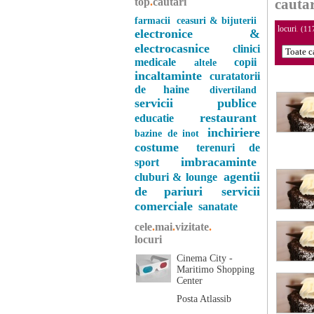
top
.
cautari
cautar
farmacii
ceasuri & bijuterii
locuri
.
(11
electronice &
electrocasnice
clinici
medicale
copii
altele
incaltaminte
curatatorii
de haine
divertiland
servicii publice
restaurant
educatie
inchiriere
bazine de inot
costume
terenuri de
imbracaminte
sport
agentii
cluburi & lounge
de pariuri
servicii
comerciale
sanatate
cele
.
mai
.
vizitate
.
locuri
Cinema City -
Maritimo Shopping
Center
Posta Atlassib