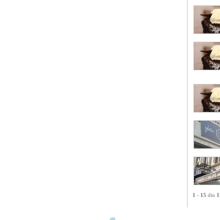
1
-
15
din
1