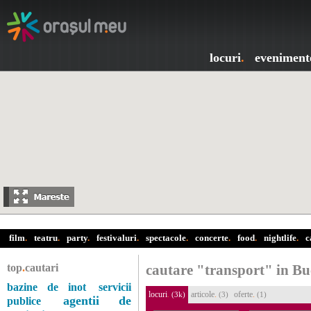
locuri
.
eveniment
film
.
teatru
.
party
.
festivaluri
.
spectacole
.
concerte
.
food
.
nightlife
.
c
top
.
cautari
cautare "transport" in Bu
bazine de inot
servicii
locuri
.
articole
.
oferte
.
(3k)
(3)
(1)
agentii de
publice