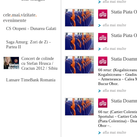
afla mai multe
Statia Piata 
cele
.
mai
.
vizitate
.
evenimente
afla mai multe
CS Otopeni - Dunarea Galati
Statia Piata 
Saga Amurg: Zori de Zi -
Partea II
afla mai multe
Concert de colinde
Statia Doam
cu Stefan Hrusca /
Craciun 2012 / Sibiu
66 retur: (Kogalniceanu
Kogalniceanu – Gradina
– Armeneasca – Calea M
Lansare TimeBank Romania
Bucur Obor..
afla mai multe
Statia Doam
66 tur: (Cartier Colent
Sportului – Cartier Co
(Piata Colentina) – D
Obor –..
afla mai multe