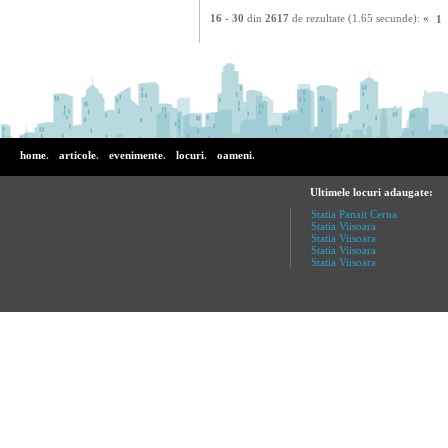
16
-
30
din
2617
de rezultate (1.65 secunde):
«
1
home
.
articole
.
evenimente
.
locuri
.
oameni
.
Ultimele locuri adaugate:
Statia Panait Cerna
Statia Viisoara
Statia Viisoara
Statia Viisoara
Statia Viisoara