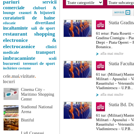
pariuri
servicii
comerciale
cluburi &
servicii
lounge
ceasuri & bijuterii
curatatorii de haine
Statia Gradin
divertiland
educatie
incaltaminte
sali de sport
restaurant
shopping
61 retur: Piata Rosetti 
Gradina Cismigiu – Pia
electronice &
Drept – Piata Operei –
electrocasnice
clinici
Botanica..
transport
medicale
afla mai multe
imbracaminte
scoli
Statia Facult
bucuresti
terenuri de sport
inchiriere costume
61 tur: (Militari) Mast
cele
.
mai
.
vizitate
.
Militari – Apusului – V
locuri
Rasaritului – Veteranil
Vladimirescu – U.P.B...
Cinema City -
Maritimo Shopping
afla mai multe
Center
Statia Bd. Dr
Stadionul National
Arena
61 tur: (Militari) Mast
Biutiful
Militari – Apusului – V
Rasaritului – Veteranil
Vladimirescu – U.P.B...
Lidl Crangasi