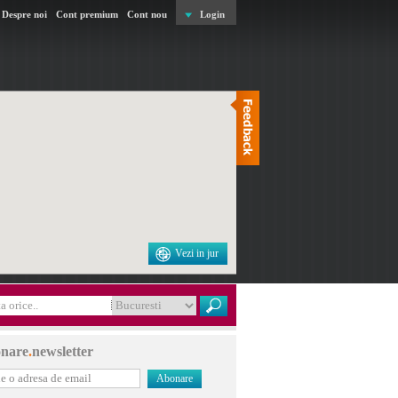
Despre noi
Cont premium
Cont nou
Login
Vezi in jur
nare
.
newsletter