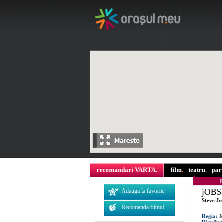
recomandari VARTA
.
film
.
teatru
.
par
jOBS
Adauga la favorite
Steve J
Recomanda filmul
Regia:
J