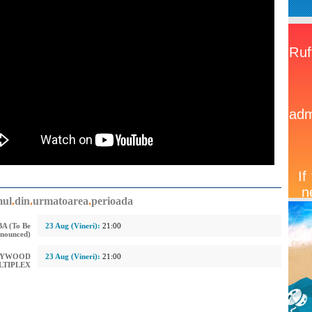
mul
.
din
.
urmatoarea
.
perioada
A (To Be
23 Aug (Vineri):
21:00
nounced)
LYWOOD
23 Aug (Vineri):
21:00
LTIPLEX