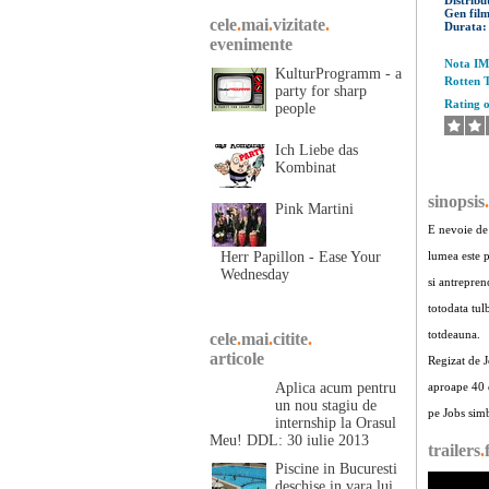
Distribu
Gen fil
cele
.
mai
.
vizitate
.
Durata
evenimente
Nota I
KulturProgramm - a
Rotten 
party for sharp
Rating 
people
Ich Liebe das
Kombinat
sinopsis
.
Pink Martini
E nevoie de
Herr Papillon - Ease Your
lumea este 
Wednesday
si antrepren
totodata tul
totdeauna.
cele
.
mai
.
citite
.
articole
Regizat de 
Aplica acum pentru
aproape 40 d
un nou stagiu de
pe Jobs simb
internship la Orasul
Meu! DDL: 30 iulie 2013
trailers
.
Piscine in Bucuresti
deschise in vara lui