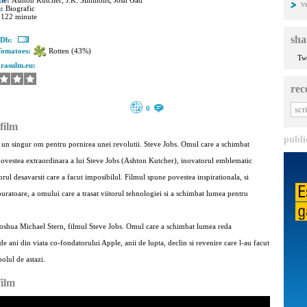
tie:
Ashton Kutcher, J.K. Simmons, Josh Gad
v
m:
Biografic
:
122 minute
sha
MDb:
Tomatoes:
Rotten (43%)
Tw
orasulm.eu:
rec
0
film
publi
 un singur om pentru pornirea unei revolutii. Steve Jobs. Omul care a schimbat
povestea extraordinara a lui Steve Jobs (Ashton Kutcher), inovatorul emblematic
orul desavarsit care a facut imposibilul. Filmul spune povestea inspirationala, si
buratoare, a omului care a trasat viitorul tehnologiei si a schimbat lumea pentru
Joshua Michael Stern, filmul Steve Jobs. Omul care a schimbat lumea reda
e ani din viata co-fondatorului Apple, anii de lupta, declin si revenire care l-au facut
olul de astazi.
film