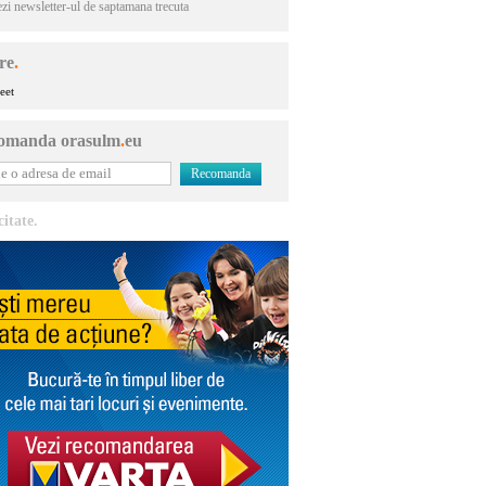
ezi newsletter-ul de saptamana trecuta
re
.
eet
omanda orasulm
.
eu
citate.