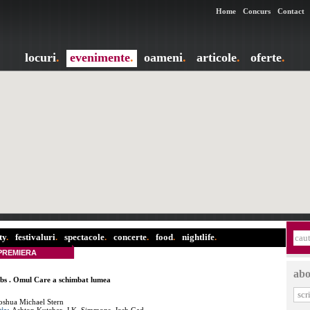
Home
Concurs
Contact
locuri
.
evenimente
.
oameni
.
articole
.
oferte
.
ty
.
festivaluri
.
spectacole
.
concerte
.
food
.
nightlife
.
PREMIERA
abo
obs . Omul Care a schimbat lumea
oshua Michael Stern