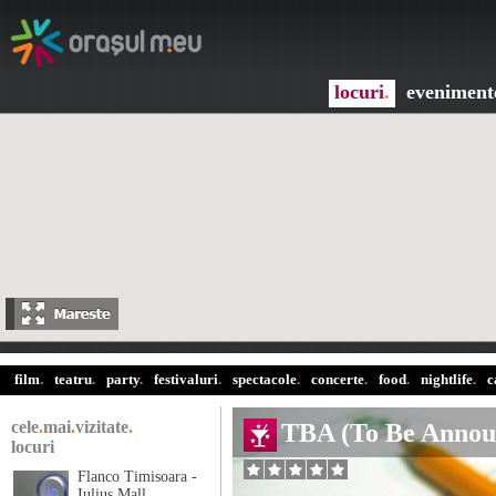
locuri
.
eveniment
film
.
teatru
.
party
.
festivaluri
.
spectacole
.
concerte
.
food
.
nightlife
.
c
cele
.
mai
.
vizitate
.
TBA (To Be Annou
locuri
Flanco Timisoara -
Iulius Mall