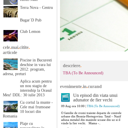
Terra Nova - Centru
Bugar`D Pub
Club Lemon
cele
.
mai
.
citite
.
articole
Piscine in Bucuresti
deschise in vara lui
descriere
.
2012: program,
TBA (To Be Announced)
adresa, preturi
Aplica acum pentru
un nou stagiu de
evenimente
.
in
.
curand
internship la Orasul
Meu! DDL: 30 iulie 2013
Un episod din viata unui
adunator de fier vechi
Cu cortul la munte -
09 Aug ora 10:00 |
TBA (To Be Announced)
Cele mai frumoase
10 locuri din
O familie de rromi traieste departe de centrele
Romania
urbane din Bosnia-Hertegovina. Tatal – Nazif
aduna metalul din masinile scoase din uz si il
Plaje cu
vinde la fier vechi. Mama -..