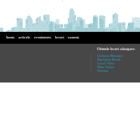
home
.
articole
.
evenimente
.
locuri
.
oameni
.
Ultimele locuri adaugate:
Comuna Berzasca
Marttinez Beach
Lacul Vidra
Plaja Sulina
Hermes