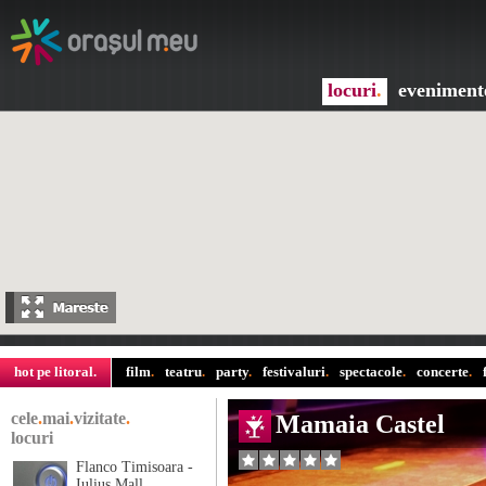
locuri
.
eveniment
hot pe litoral
.
film
.
teatru
.
party
.
festivaluri
.
spectacole
.
concerte
.
cele
.
mai
.
vizitate
.
Mamaia Castel
locuri
Flanco Timisoara -
Iulius Mall