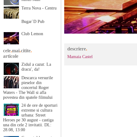
Terra Nova - Centru
Bugar`D Pub
Club Lemon
descriere
.
cele
.
mai
.
citite
.
articole
Mamaia Castel
Zidul a cazut: La
dracu', da!
Descarca versurile
pieselor din
concertul Roger
Waters - The Wall si afla
povestea din spatele filmului
24 de ore de sporturi
extreme si cultura
urbana: Street
Heroes pe 30 august - castiga
una din cele 2 invitatii. DL:
28.08, 13:00