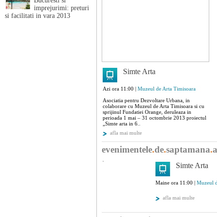
Bucuresti si
la infiintarea Societatii Muzeale, la editar
imprejurimi: preturi
arheologie”, precum si la obtinerea unui l
si facilitati in vara 2013
Rodnei), in care, in anul 1889, au fost pr
expozitii ale colectiilor de stiinte naturale
Patrimoniul de pictura existent la acea dat
si achizitii realizate in conditii materiale
paginile revistei muzeului dintre anii 187
apel adresat populatiei din Timisoara pen
muzeului si imbogatirea colectiilor sale, p
Simte Arta
institutie cu importante functii cultural-e
Azi ora 11:00 |
Muzeul de Arta Timisoara
Asociatia pentru Dezvoltare Urbana, in
colaborare cu Muzeul de Arta Timisoara si cu
sprijinul Fundatiei Orange, deruleaza in
perioada 1 mai – 31 octombrie 2013 proiectul
„Simte arta in 6..
afla mai multe
evenimentele
.
de
.
saptamana
.
a
Simte Arta
Maine ora 11:00 |
Muzeul d
afla mai multe