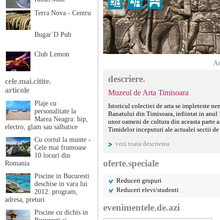
Terra Nova - Centru
Bugar`D Pub
Club Lemon
Ar
descriere
.
cele
.
mai
.
citite
.
articole
Muzeul de Arta Timisoara
Plaje cu
Istoricul colectiei de arta se impleteste n
personalitate la
Banatului din Timisoara, infiintat in anul 
Marea Neagra: hip,
unor oameni de cultura din aceasta parte a 
electro, glam sau salbatice
Timidelor inceputuri ale actualei sectii de
evidentele muzeale s-a inregistrat prima pi
Cu cortul la munte -
vezi toata descrierea
1895, o importanta donatie din colectia l
Cele mai frumoase
marcanta a vietii culturale timisorene, cole
10 locuri din
fondatorii muzeului. Donatia sa, cuprinzan
oferte
.
speciale
Romania
germana, austriaca, maghiara si lucrari de
Piscine in Bucuresti
pinacotecii din Timisoara.
Reduceri grupuri
deschise in vara lui
Drept marturie a muncii de pionierat dep
Reduceri elevi/studenti
2012: program,
stau catalogul colectiei sale de arta, edita
adresa, preturi
anul 1888, impreuna cu alte zeci de titluri 
evenimentele
.
de
.
azi
Sustinuta activitate pe care a desfasurat-o 
Piscine cu dichis in
timisorene si infiintarea Muzeului Banatul