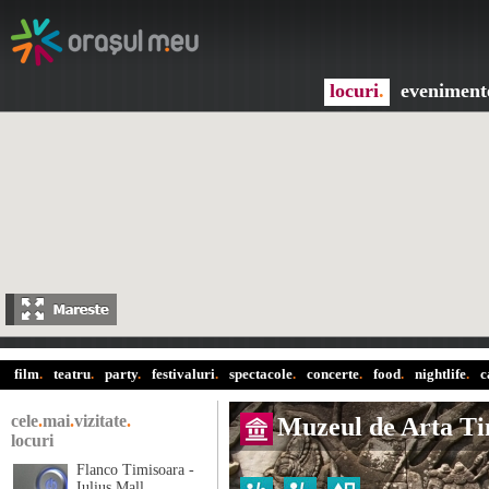
locuri
.
eveniment
film
.
teatru
.
party
.
festivaluri
.
spectacole
.
concerte
.
food
.
nightlife
.
c
cele
.
mai
.
vizitate
.
Muzeul de Arta Ti
locuri
Flanco Timisoara -
Iulius Mall