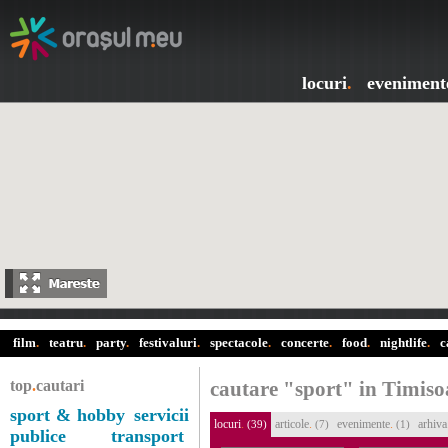
locuri
.
eveniment
film
.
teatru
.
party
.
festivaluri
.
spectacole
.
concerte
.
food
.
nightlife
.
c
top
.
cautari
cautare "sport" in Timiso
sport & hobby
servicii
locuri
.
articole
.
evenimente
.
arhiva
(39)
(7)
(1)
publice
transport