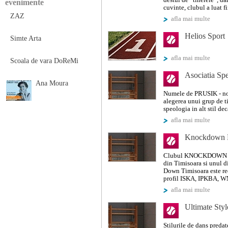
destul de “tinerele”, da
evenimente
cuvinte, clubul a luat fi
ZAZ
afla mai multe
Helios Sport
Simte Arta
afla mai multe
Scoala de vara DoReMi
Asociatia Sp
Ana Moura
Numele de PRUSIK - nod
alegerea unui grup de t
speologia in alt stil deca
afla mai multe
Knockdown F
Clubul KNOCKDOWN este
din Timisoara si unul d
Down Timisoara este re
profil ISKA, IPKBA, W
afla mai multe
Ultimate Sty
Stilurile de dans predat