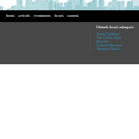
home
.
articole
.
evenimente
.
locuri
.
oameni
.
Ultimele locuri adaugate:
Strada Caldarari
The Coffee Shop
Ristretto
Comuna Berzasca
Marttinez Beach