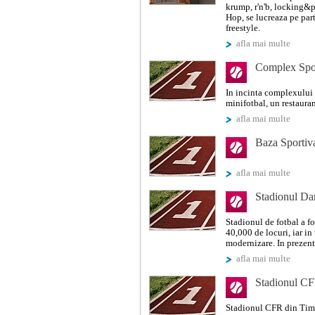
krump, r'n'b, locking&p
Hop, se lucreaza pe part
freestyle.
afla mai multe
Complex Sp
In incinta complexului s
minifotbal, un restaurant
afla mai multe
Baza Sportiva
afla mai multe
Stadionul Da
Stadionul de fotbal a f
40,000 de locuri, iar in
modernizare. In prezent
afla mai multe
Stadionul C
Stadionul CFR din Timis