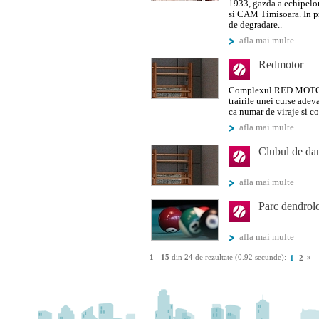
1933, gazda a echipelo
si CAM Timisoara. In pr
de degradare..
afla mai multe
Redmotor
Complexul RED MOTOR i
trairile unei curse adev
ca numar de viraje si co
afla mai multe
Clubul de dan
afla mai multe
Parc dendrol
afla mai multe
1
-
15
din
24
de rezultate (0.92 secunde):
»
1
2