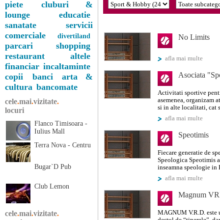
piete
cluburi &
lounge
educatie
sanatate
servicii
comerciale
divertiland
No Limits
parcari
shopping
restaurant
altele
afla mai multe
financiar
incaltaminte
Asociata "Sp
copii
banci
arta &
cultura
bancomate
Activitati sportive pentr
asemenea, organizam at
cele
.
mai
.
vizitate
.
si in alte localitati, cat
locuri
afla mai multe
Flanco Timisoara -
Iulius Mall
Speotimis
Terra Nova - Centru
Fiecare generatie de spe
Speologica Speotimis a
Bugar`D Pub
inseamna speologie in B
afla mai multe
Club Lemon
Magnum V
cele
.
mai
.
vizitate
.
MAGNUM V.R.D. este un