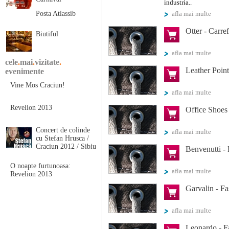
industria..
Posta Atlassib
afla mai multe
Otter - Carre
Biutiful
afla mai multe
cele
.
mai
.
vizitate
.
Leather Poin
evenimente
Vine Mos Craciun!
afla mai multe
Revelion 2013
Office Shoes
Concert de colinde
afla mai multe
cu Stefan Hrusca /
Craciun 2012 / Sibiu
Benvenutti -
O noapte furtunoasa:
afla mai multe
Revelion 2013
Garvalin - F
afla mai multe
Leonardo - F