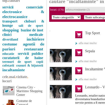
top
.
cautari
cautare "incaltaminte" in
servicii comerciale
locuri
.
arhiva
.
evenimente
(176)
(2)
electronice &
electrocasnice
transport
cluburi &
lounge
sali de sport
shopping
bazine de inot
Top Sport
clinici medicale
inchiriere
divertiland
afla mai multe
costume
agentii de
pariuri
restaurant
Sepala
servicii publice
educatie
curatatorii de haine
afla mai multe
terenuri de sport
copii
cofetarii
ceasuri & bijuterii
Incaltaminte
incaltaminte
cele
.
mai
.
vizitate
.
afla mai multe
locuri
Leonardo - Vi
Cinema City -
Maritimo Shopping
Center
Leonardo, retailer natio
diversitatea brandurilor 
Costume de
nevoie pentru a fi mereu
Carnaval