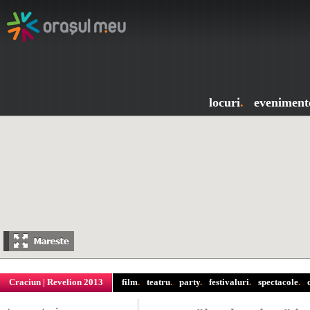
locuri
.
eveniment
Craciun
|
Revelion 2013
film
.
teatru
.
party
.
festivaluri
.
spectacole
.