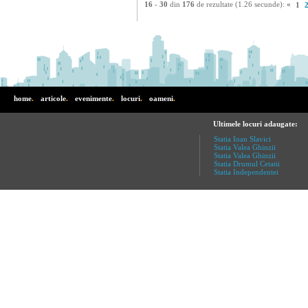
16
-
30
din
176
de rezultate (1.26 secunde):
«
1
home
.
articole
.
evenimente
.
locuri
.
oameni
.
Ultimele locuri adaugate:
Statia Ioan Slavici
Statia Valea Ghinzii
Statia Valea Ghinzii
Statia Drumul Cetatii
Statia Independentei